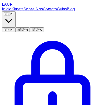
LAUR
Início
Kitnets
Sobre Nós
Contato
Guias
Blog
🇧🇷
PT
🇧🇷
PT
🇺🇸
EN
🇪🇸
ES