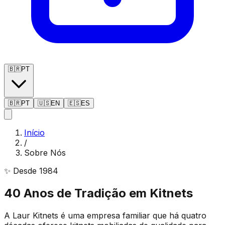
🇧🇷
PT
🇧🇷
PT
🇺🇸
EN
🇪🇸
ES
Início
/
Sobre Nós
✨ Desde 1984
40 Anos de Tradição em Kitnets
A Laur Kitnets é uma empresa familiar que há quatro